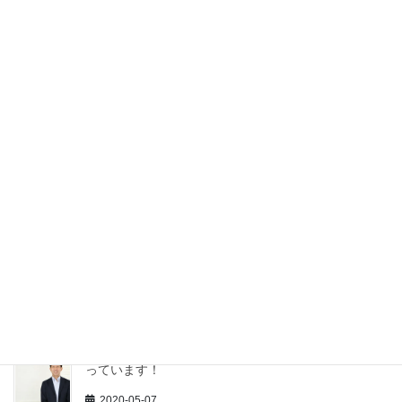
熱中症セミナーをコーディネート
2021-07-24
ウェルネスプログラム「ナチュラルヨガin白山自然智
の森 那谷寺」
2020-07-20
ナチュラルヨガin那谷寺 開催のお知らせ
2020-07-04
正しいラジオ体操 覚えませんか？
2020-05-29
個人で活動している人たちとグループを作りたいと思
っています！
2020-05-07