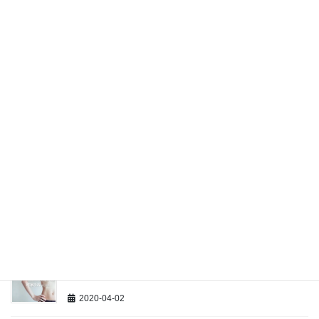
2020-05-07
緊急事態宣言延長！新型コロナで思うこと・雑感＋新
しい生活様式とフィットネス
2020-05-06
学校休校…でも学校へ行かないと学べないバランスの
よい「知育・徳育・体育」
2020-05-01
初心者＆中高齢者専用パーソナルスタジオ「町家ラ
ボ」は休業中ですが…うれしいことがありました。
2020-04-26
初心者＆中高齢者専用パーソナルスタジオ「町家ラ
ボ」スタート
2020-04-02